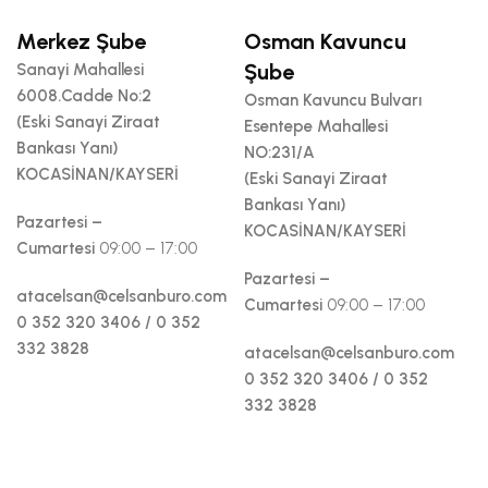
Merkez Şube
Osman Kavuncu
Şube
Sanayi Mahallesi
6008.Cadde No:2
Osman Kavuncu Bulvarı
(Eski Sanayi Ziraat
Esentepe Mahallesi
Bankası Yanı)
NO:231/A
KOCASİNAN/KAYSERİ
(Eski Sanayi Ziraat
Bankası Yanı)
Pazartesi –
KOCASİNAN/KAYSERİ
Cumartesi
09:00 – 17:00
Pazartesi –
atacelsan@celsanburo.com
Cumartesi
09:00 – 17:00
0 352 320 3406 / 0 352
332 3828
atacelsan@celsanburo.com
0 352 320 3406 / 0 352
332 3828
By YKBSoft