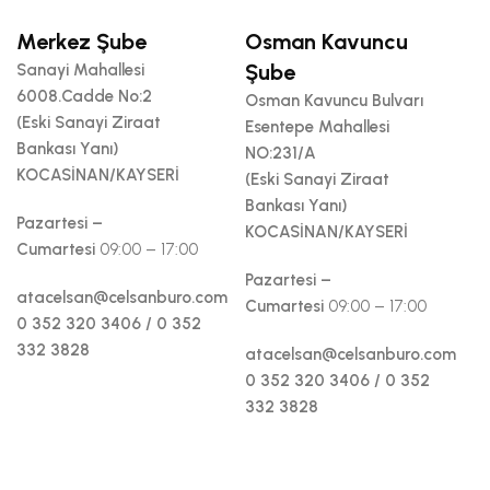
Merkez Şube
Osman Kavuncu
Şube
Sanayi Mahallesi
6008.Cadde No:2
Osman Kavuncu Bulvarı
(Eski Sanayi Ziraat
Esentepe Mahallesi
Bankası Yanı)
NO:231/A
KOCASİNAN/KAYSERİ
(Eski Sanayi Ziraat
Bankası Yanı)
Pazartesi –
KOCASİNAN/KAYSERİ
Cumartesi
09:00 – 17:00
Pazartesi –
atacelsan@celsanburo.com
Cumartesi
09:00 – 17:00
0 352 320 3406 / 0 352
332 3828
atacelsan@celsanburo.com
0 352 320 3406 / 0 352
332 3828
By YKBSoft