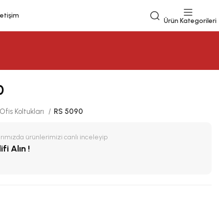
letişim
Ürün Kategorileri
0
Ofis Koltukları
RS 5090
ımızda ürünlerimizi canlı inceleyip
fi Alın !