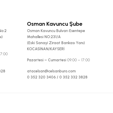
Osman Kavuncu Şube
No:2
Osman Kavuncu Bulvarı Esentepe
ı)
Mahallesi NO:231/A
(Eski Sanayi Ziraat Bankası Yanı)
KOCASİNAN/KAYSERİ
17:00
Pazartesi – Cumartesi
09:00 – 17:00
828
atacelsan@celsanburo.com
0 352 320 3406 / 0 352 332 3828