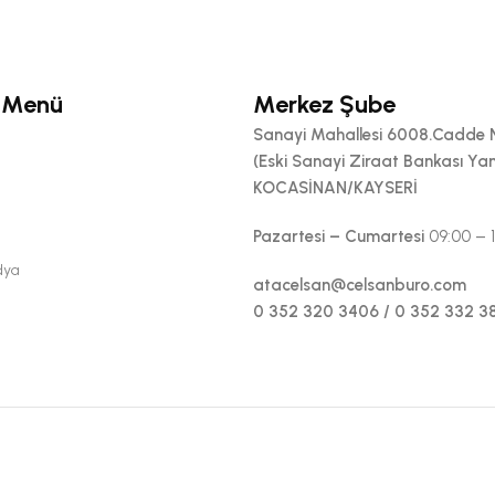
 Menü
Merkez Şube
Sanayi Mahallesi 6008.Cadde 
(Eski Sanayi Ziraat Bankası Yan
KOCASİNAN/KAYSERİ
Pazartesi – Cumartesi
09:00 – 
dya
atacelsan@celsanburo.com
0 352 320 3406 / 0 352 332 3