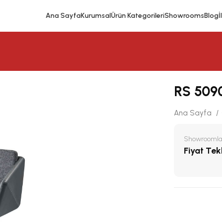
Ana Sayfa
Kurumsal
Ürün Kategorileri
Showrooms
Blog
İ
RS 509
Ana Sayfa
Showroomlar
Fiyat Tekli