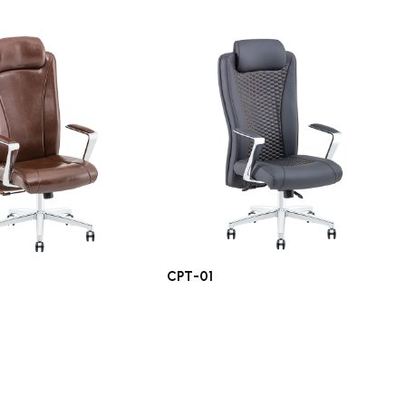
CPT-01
rı
Ofis Koltukları