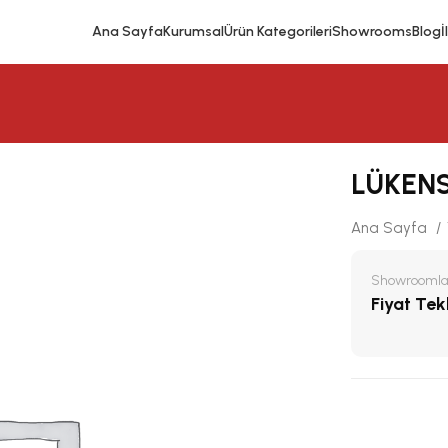
Ana Sayfa
Kurumsal
Ürün Kategorileri
Showrooms
Blog
İ
LÜKENS 
Ana Sayfa
Showroomlar
Fiyat Tekli