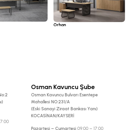
Orhan
pları
Yönetici Grupları
Osman Kavuncu Şube
No:2
Osman Kavuncu Bulvarı Esentepe
ı)
Mahallesi NO:231/A
(Eski Sanayi Ziraat Bankası Yanı)
KOCASİNAN/KAYSERİ
17:00
Pazartesi – Cumartesi
09:00 – 17:00