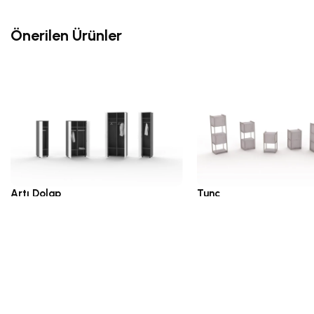
Önerilen Ürünler
Artı Dolap
Tunç
Kesonlar ve Standart Kabinler
Kesonlar ve Standart Ka