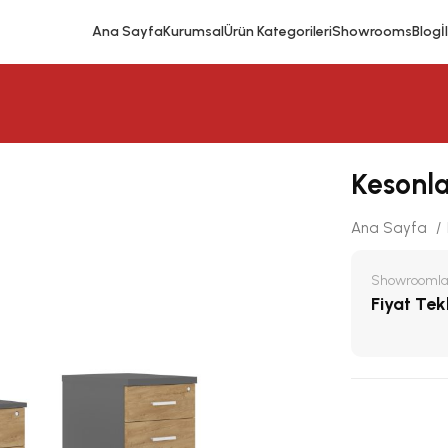
Ana Sayfa
Kurumsal
Ürün Kategorileri
Showrooms
Blog
İ
Kesonl
Ana Sayfa
Showroomlar
Fiyat Tekli