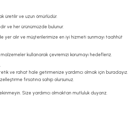
ak üretilir ve uzun ömürlüdür.
lidir ve her ürünümüzde bulunur.
e yer alır ve müşterilerimize en iyi hizmeti sunmayı taahhüt
stu malzemeler kullanarak çevremizi korumayı hedefleriz.
.
estetik ve rahat hale getirmenize yardımcı olmak için buradayız.
özelleştirme fırsatına sahip olursunuz.
 çekinmeyin. Size yardımcı olmaktan mutluluk duyarız.