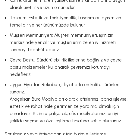
Kalite: Ürünlerimiz, en yüksek kalite standartlarına uygun
olarak üretilir ve uzun ömürlüdür.
Tasarım: Estetik ve fonksiyonellik, tasarım anlayışımızın
temelidir ve her ürünümüzde bulunur.
Müşteri Memnuniyeti: Müşteri memnuniyeti, işimizin
merkezinde yer alır ve müşterilerimize en iyi hizmeti
sunmayı taahhüt ederiz.
Çevre Dostu: Sürdürülebilirlik ilkelerine bağlıyız ve çevre
dostu malzemeler kullanarak çevremizi korumayı
hedefleriz.
Uygun Fiyatlar: Rekabetçi fiyatlarla en kaliteli ürünleri
sunarız.
Ataçelsan Büro Mobilyaları olarak, ofislerinizi daha işlevsel,
estetik ve rahat hale getirmenize yardımcı olmak için
buradayız. Bizimle çalışarak, ofis mobilyalarınızı en iyi
şekilde seçme ve özelleştirme fırsatına sahip olursunuz.
Sorularınız veya ihtiyaçlarınız için bizimle iletişime