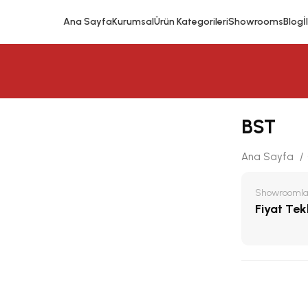
Ana Sayfa
Kurumsal
Ürün Kategorileri
Showrooms
Blog
İ
BST
Ana Sayfa
Showroomlar
Fiyat Tekli