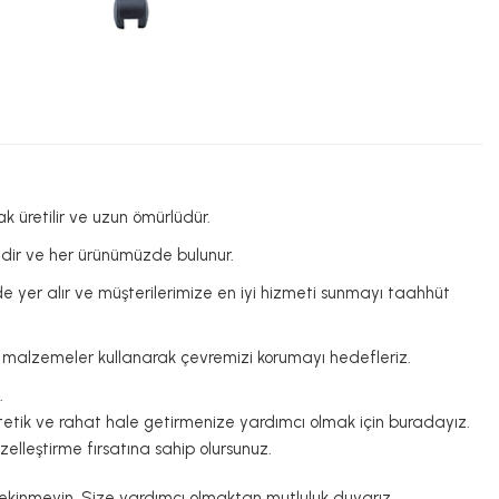
ak üretilir ve uzun ömürlüdür.
lidir ve her ürünümüzde bulunur.
e yer alır ve müşterilerimize en iyi hizmeti sunmayı taahhüt
stu malzemeler kullanarak çevremizi korumayı hedefleriz.
.
estetik ve rahat hale getirmenize yardımcı olmak için buradayız.
özelleştirme fırsatına sahip olursunuz.
 çekinmeyin. Size yardımcı olmaktan mutluluk duyarız.