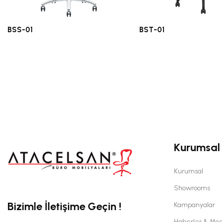
BSS-01
BST-01
Ofis Koltukları
Ofis Koltukları
Kurumsal
Kurumsal
Showrooms
Bizimle İletişime Geçin !
Kampanyalar
Haberler & Me