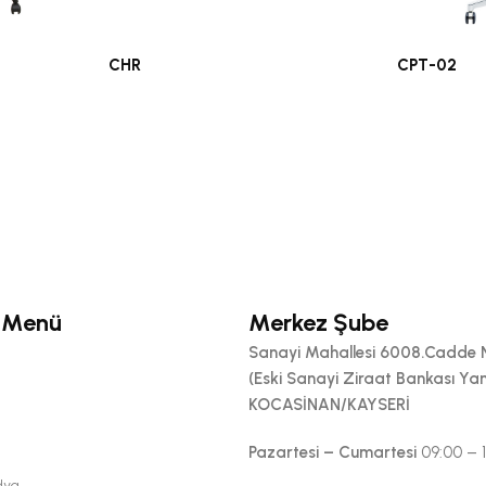
CHR
CPT-02
Ofis Koltukları
Ofis Koltukla
 Menü
Merkez Şube
Sanayi Mahallesi 6008.Cadde 
(Eski Sanayi Ziraat Bankası Yan
KOCASİNAN/KAYSERİ
Pazartesi – Cumartesi
09:00 – 
dya