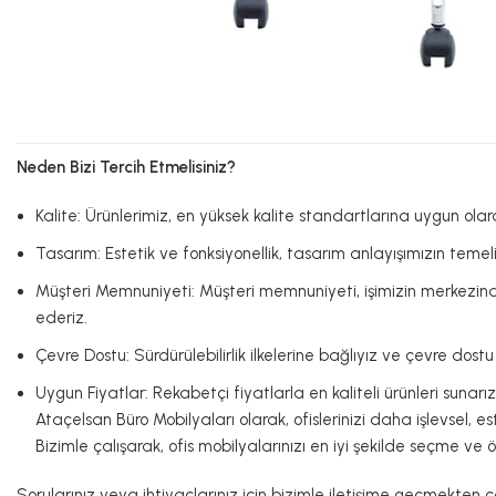
Neden Bizi Tercih Etmelisiniz?
Kalite: Ürünlerimiz, en yüksek kalite standartlarına uygun olar
Tasarım: Estetik ve fonksiyonellik, tasarım anlayışımızın teme
Müşteri Memnuniyeti: Müşteri memnuniyeti, işimizin merkezind
ederiz.
Çevre Dostu: Sürdürülebilirlik ilkelerine bağlıyız ve çevre do
Uygun Fiyatlar: Rekabetçi fiyatlarla en kaliteli ürünleri sunarız
Ataçelsan Büro Mobilyaları olarak, ofislerinizi daha işlevsel, 
Bizimle çalışarak, ofis mobilyalarınızı en iyi şekilde seçme ve 
Sorularınız veya ihtiyaçlarınız için bizimle iletişime geçmekten