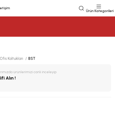
letişim
Ürün Kategorileri
Ofis Koltukları
BST
ımızda ürünlerimizi canlı inceleyip
fi Alın !